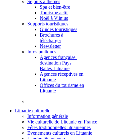
Séjours à thèmes
Spa et bien-être
Tourisme actif
Noël à Vilnius
Supports touristiques
Guides touristiques
Brochures à
télécharger
Newsletter
Infos pratiques
Agences française-
destination Pays
Baltes-Lituanie
Agences réceptives en
Lituanie
Offices du tourisme en
Lituanie
Lituanie culturelle
Information générale
Vie culturelle de Lituanie en France
Fêtes traditionnelles lituaniennes
Evenements culturels en Lituanie
Langue lituanienne