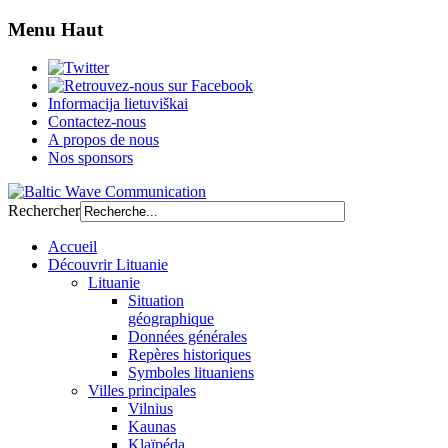
Menu Haut
Informacija lietuviškai
Contactez-nous
A propos de nous
Nos sponsors
Rechercher
Accueil
Découvrir Lituanie
Lituanie
Situation
géographique
Données générales
Repères historiques
Symboles lituaniens
Villes principales
Vilnius
Kaunas
Klaïpéda