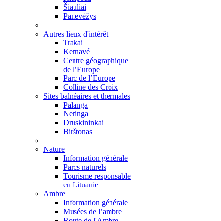
Šiauliai
Panevėžys
Autres lieux d'intérêt
Trakai
Kernavé
Centre géographique
de l’Europe
Parc de l’Europe
Colline des Croix
Sites balnéaires et thermales
Palanga
Neringa
Druskininkai
Birštonas
Nature
Information générale
Parcs naturels
Tourisme responsable
en Lituanie
Ambre
Information générale
Musées de l’ambre
Route de l'Ambre