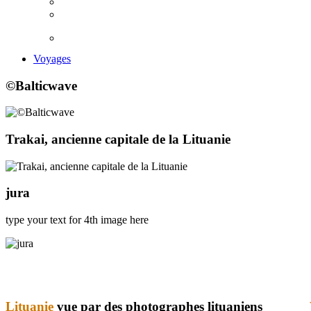
Voyages
©Balticwave
Trakai, ancienne capitale de la Lituanie
jura
type your text for 4th image here
blue
film
Lituanie
vue par des photographes lituaniens