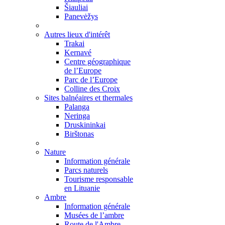
Šiauliai
Panevėžys
Autres lieux d'intérêt
Trakai
Kernavé
Centre géographique
de l’Europe
Parc de l’Europe
Colline des Croix
Sites balnéaires et thermales
Palanga
Neringa
Druskininkai
Birštonas
Nature
Information générale
Parcs naturels
Tourisme responsable
en Lituanie
Ambre
Information générale
Musées de l’ambre
Route de l'Ambre