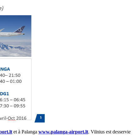
ort.lt
et à Palanga
www.palanga-airport.lt
. Vilnius est desservie