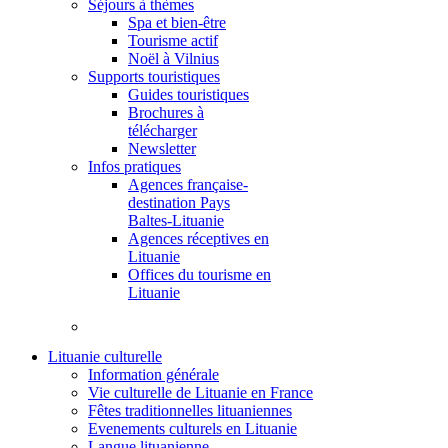
Séjours à thèmes
Spa et bien-être
Tourisme actif
Noël à Vilnius
Supports touristiques
Guides touristiques
Brochures à
télécharger
Newsletter
Infos pratiques
Agences française-
destination Pays
Baltes-Lituanie
Agences réceptives en
Lituanie
Offices du tourisme en
Lituanie
Lituanie culturelle
Information générale
Vie culturelle de Lituanie en France
Fêtes traditionnelles lituaniennes
Evenements culturels en Lituanie
Langue lituanienne