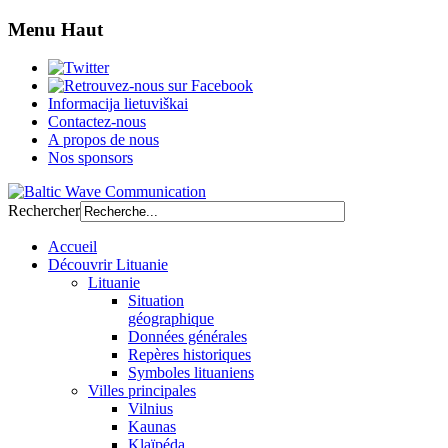
Menu Haut
Informacija lietuviškai
Contactez-nous
A propos de nous
Nos sponsors
Rechercher
Accueil
Découvrir Lituanie
Lituanie
Situation
géographique
Données générales
Repères historiques
Symboles lituaniens
Villes principales
Vilnius
Kaunas
Klaïpéda