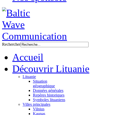
Rechercher
Accueil
Découvrir Lituanie
Lituanie
Situation
géographique
Données générales
Repères historiques
Symboles lituaniens
Villes principales
Vilnius
Kaunas