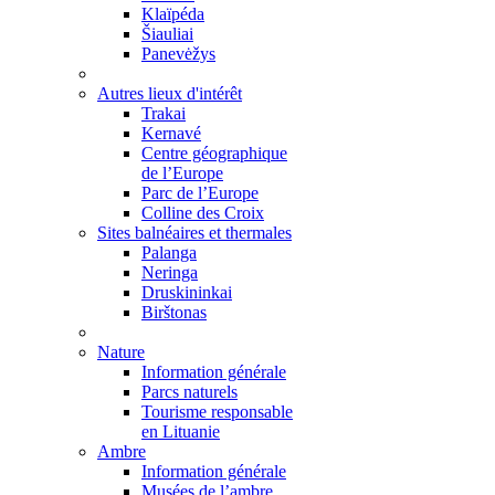
Klaïpéda
Šiauliai
Panevėžys
Autres lieux d'intérêt
Trakai
Kernavé
Centre géographique
de l’Europe
Parc de l’Europe
Colline des Croix
Sites balnéaires et thermales
Palanga
Neringa
Druskininkai
Birštonas
Nature
Information générale
Parcs naturels
Tourisme responsable
en Lituanie
Ambre
Information générale
Musées de l’ambre