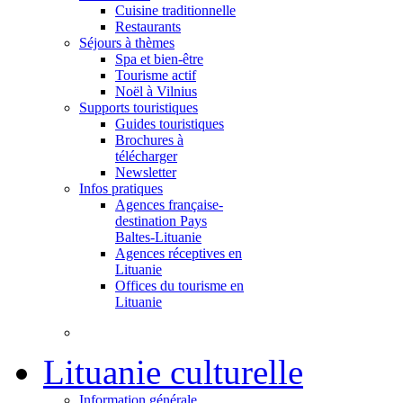
Cuisine traditionnelle
Restaurants
Séjours à thèmes
Spa et bien-être
Tourisme actif
Noël à Vilnius
Supports touristiques
Guides touristiques
Brochures à
télécharger
Newsletter
Infos pratiques
Agences française-
destination Pays
Baltes-Lituanie
Agences réceptives en
Lituanie
Offices du tourisme en
Lituanie
Lituanie culturelle
Information générale