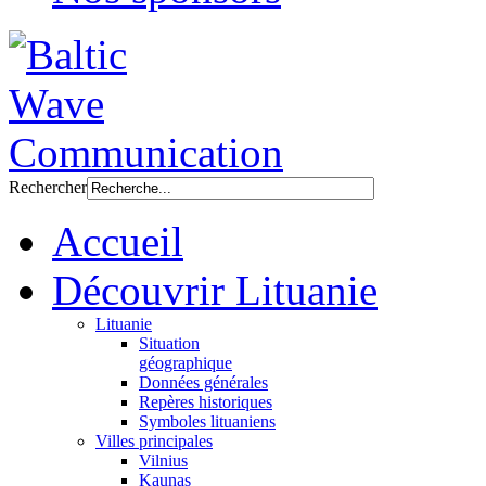
Rechercher
Accueil
Découvrir Lituanie
Lituanie
Situation
géographique
Données générales
Repères historiques
Symboles lituaniens
Villes principales
Vilnius
Kaunas