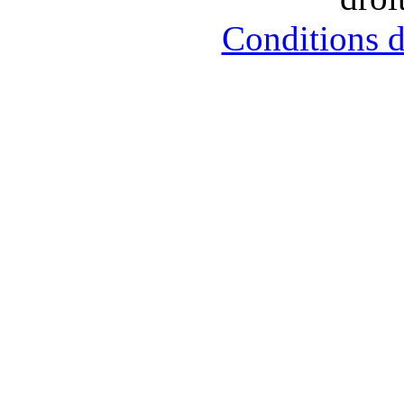
को
पटाकर
Conditions d’
खूब
चोदा
और
मजे
लिए
Xnxxx
Com
فيديو
جنسي
Xnxx
عربي