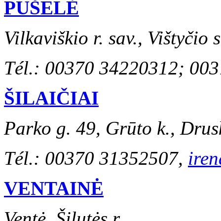
PUŠELĖ
Vilkaviškio r. sav., Vištyčio 
Tél.: 00370 34220312; 00
ŠILAIČIAI
Parko g. 49, Grūto k., Drus
Tél.: 00370 31352507,
ire
VENTAINĖ
Ventė, Šilutės r.