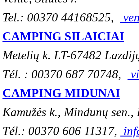
Tel.: 00370 44168525,
ven
CAMPING SILAICIAI
Metelių k. LT-67482 Lazdijų
Tél. : 00370 687 70748,
v
CAMPING MIDUNAI
Kamužės k., Mindunų sen.,
Tél.: 00370 606 11317,
inf