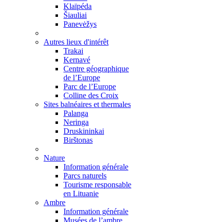
Klaïpéda
Šiauliai
Panevėžys
Autres lieux d'intérêt
Trakai
Kernavé
Centre géographique
de l’Europe
Parc de l’Europe
Colline des Croix
Sites balnéaires et thermales
Palanga
Neringa
Druskininkai
Birštonas
Nature
Information générale
Parcs naturels
Tourisme responsable
en Lituanie
Ambre
Information générale
Musées de l’ambre