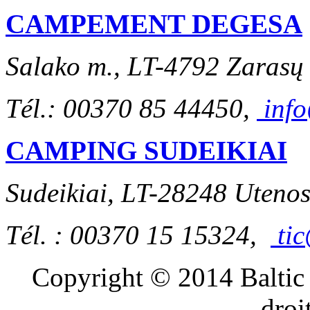
CAMPEMENT DEGESA
Salako m., LT-4792 Zarasų 
Tél.: 00370 85 44450,
inf
CAMPING SUDEIKIAI
Sudeikiai, LT-28248 Utenos
Tél. : 00370 15 15324,
ti
blue
Copyright © 2014 Balti
film
सौतेली
droi
मां