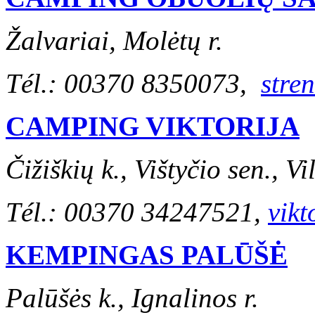
Žalvariai, Molėtų r.
Tél.: 00370 8350073,
stre
CAMPING VIKTORIJA
Čižiškių k., Vištyčio sen., Vi
Tél.: 00370 34247521,
vikt
KEMPINGAS PALŪŠĖ
Palūšės k., Ignalinos r.