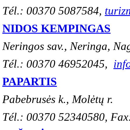
Tél.: 00370 5087584,
turiz
NIDOS KEMPINGAS
Neringos sav., Neringa, Na
Tél.: 00370 46952045,
inf
PAPARTIS
Pabebrusės k., Molėtų r.
Tél.: 00370 52340580, Fa