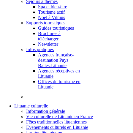
Séjours à thèmes
Spa et bien-être
Tourisme actif
Noël à Vilnius
Supports touristiques
Guides touristiques
Brochures à
télécharger
Newsletter
Infos pratiques
Agences française-
destination Pays
Baltes-Lituanie
Agences réceptives en
Lituanie
Offices du tourisme en
Lituanie
Lituanie culturelle
Information générale
Vie culturelle de Lituanie en France
Fêtes traditionnelles lituaniennes
Evenements culturels en Lituanie
Langue lituanienne