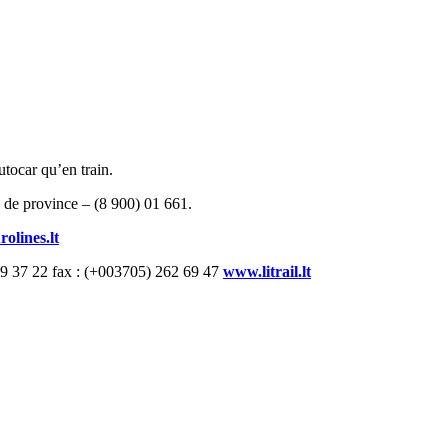
utocar qu’en train.
 de province – (8 900) 01 661.
olines.lt
269 37 22 fax : (+003705) 262 69 47
www.litrail.lt