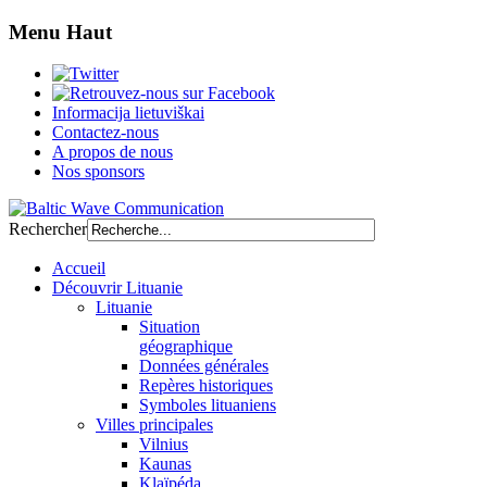
Menu Haut
Informacija lietuviškai
Contactez-nous
A propos de nous
Nos sponsors
Rechercher
Accueil
Découvrir Lituanie
Lituanie
Situation
géographique
Données générales
Repères historiques
Symboles lituaniens
Villes principales
Vilnius
Kaunas
Klaïpéda