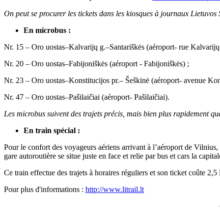
On peut se procurer les tickets dans les kiosques à journaux Lietuvo
En microbus :
Nr. 15 – Oro uostas–Kalvarijų g.–Santariškės (aéroport- rue Kalvarijų-
Nr. 20 – Oro uostas–Fabijoniškės (aéroport - Fabijoniškės) ;
Nr. 23 – Oro uostas–Konstitucijos pr.– Šeškinė (aéroport- avenue Kons
Nr. 47 – Oro uostas–Pašilaičiai (aéroport- Pašilaičiai).
Les microbus suivent des trajets précis, mais bien plus rapidement que
En train spécial :
Pour le confort des voyageurs aériens arrivant à l’aéroport de Vilnius,
gare autoroutière se situe juste en face et relie par bus et cars la capi
Ce train effectue des trajets à horaires réguliers et son ticket coûte 2,
Pour plus d'informations :
http://www.litrail.lt
blue
film