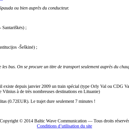
s Spauda ou bien auprès du conducteur.
 Santariškės) ;
titucijos -Šeškinė) ;
 les bus. On se procure un titre de transport seulement auprès du chauf
 il existe depuis janvier 2009 un train spécial (type Orly Val ou CDG Val)
tale Vilnius à de très nombreuses destinations en Lituanie)
5 litas (0.72EUR). Le trajet dure seulement 7 minutes !
Copyright © 2014 Baltic Wave Communication — Tous droits réservé
Conditions d’utilisation du site