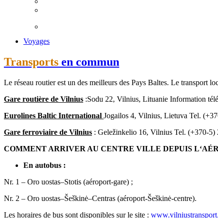
Voyages
Transports
en commun
Le réseau routier est un des meilleurs des Pays Baltes. Le transport loc
Gare routière de Vilnius
:Sodu 22, Vilnius, Lituanie Information tél
Eurolines Baltic International
Jogailos 4, Vilnius, Lietuva Tel. (+
Gare ferroviaire de Vilnius
: Geležinkelio 16, Vilnius Tel. (+370-5)
COMMENT ARRIVER AU CENTRE VILLE DEPUIS L‘AÉR
En autobus :
Nr. 1 – Oro uostas–Stotis (aéroport-gare) ;
Nr. 2 – Oro uostas–Šeškinė–Centras (aéroport-Šeškinė-centre).
Les horaires de bus sont disponibles sur le site :
www.vilniustransport.