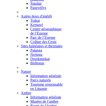
Šiauliai
Panevėžys
Autres lieux d'intérêt
Trakai
Kernavé
Centre géographique
de l’Europe
Parc de l’Europe
Colline des Croix
Sites balnéaires et thermales
Palanga
Neringa
Druskininkai
Birštonas
Nature
Information générale
Parcs naturels
Tourisme responsable
en Lituanie
Ambre
Information générale
Musées de l’ambre
Route de l'Ambre