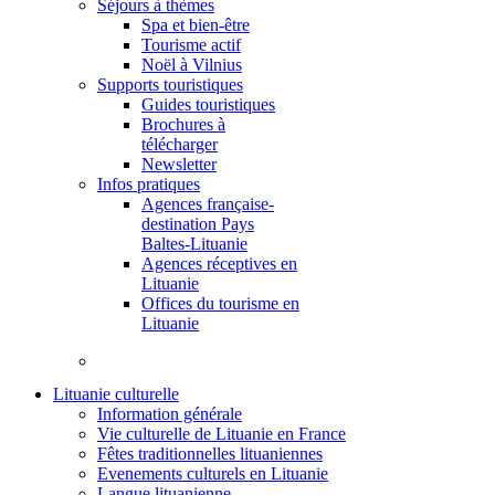
Séjours à thèmes
Spa et bien-être
Tourisme actif
Noël à Vilnius
Supports touristiques
Guides touristiques
Brochures à
télécharger
Newsletter
Infos pratiques
Agences française-
destination Pays
Baltes-Lituanie
Agences réceptives en
Lituanie
Offices du tourisme en
Lituanie
Lituanie culturelle
Information générale
Vie culturelle de Lituanie en France
Fêtes traditionnelles lituaniennes
Evenements culturels en Lituanie
Langue lituanienne