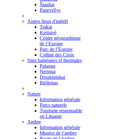
Šiauliai
Panevėžys
Autres lieux d'intérêt
Trakai
Kernavé
Centre géographique
de l’Europe
Parc de l’Europe
Colline des Croix
Sites balnéaires et thermales
Palanga
Neringa
Druskininkai
Birštonas
Nature
Information générale
Parcs naturels
Tourisme responsable
en Lituanie
Ambre
Information générale
Musées de l’ambre
Route de l'Ambre