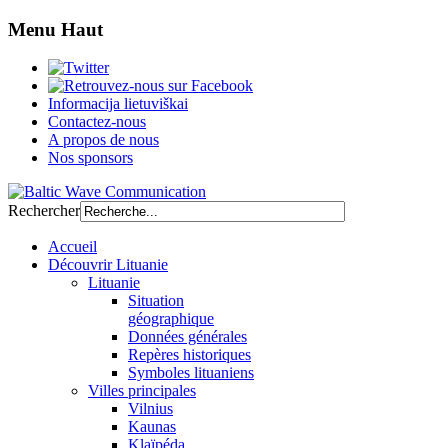
Menu Haut
Informacija lietuviškai
Contactez-nous
A propos de nous
Nos sponsors
Rechercher
Accueil
Découvrir Lituanie
Lituanie
Situation
géographique
Données générales
Repères historiques
Symboles lituaniens
Villes principales
Vilnius
Kaunas
Klaïpéda