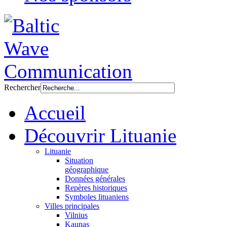
Rechercher
Accueil
Découvrir Lituanie
Lituanie
Situation
géographique
Données générales
Repères historiques
Symboles lituaniens
Villes principales
Vilnius
Kaunas