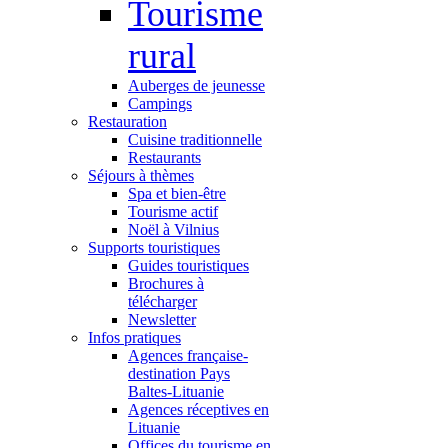
Tourisme
rural
Auberges de jeunesse
Campings
Restauration
Cuisine traditionnelle
Restaurants
Séjours à thèmes
Spa et bien-être
Tourisme actif
Noël à Vilnius
Supports touristiques
Guides touristiques
Brochures à
télécharger
Newsletter
Infos pratiques
Agences française-
destination Pays
Baltes-Lituanie
Agences réceptives en
Lituanie
Offices du tourisme en