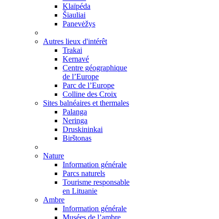
Klaïpéda
Šiauliai
Panevėžys
Autres lieux d'intérêt
Trakai
Kernavé
Centre géographique
de l’Europe
Parc de l’Europe
Colline des Croix
Sites balnéaires et thermales
Palanga
Neringa
Druskininkai
Birštonas
Nature
Information générale
Parcs naturels
Tourisme responsable
en Lituanie
Ambre
Information générale
Musées de l’ambre