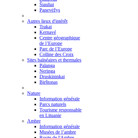
Šiauliai
Panevėžys
Autres lieux d'intérêt
Trakai
Kernavé
Centre géographique
de l’Europe
Parc de l’Europe
Colline des Croix
Sites balnéaires et thermales
Palanga
Neringa
Druskininkai
Birštonas
Nature
Information générale
Parcs naturels
Tourisme responsable
en Lituanie
Ambre
Information générale
Musées de l’ambre
Route de l'Ambre