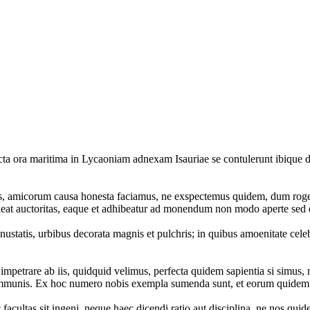
cta ora maritima in Lycaoniam adnexam Isauriae se contulerunt ibique den
mus, amicorum causa honesta faciamus, ne exspectemus quidem, dum rogem
 auctoritas, eaque et adhibeatur ad monendum non modo aperte sed etiam 
nustatis, urbibus decorata magnis et pulchris; in quibus amoenitate ce
mpetrare ab iis, quidquid velimus, perfecta quidem sapientia si simus, ni
ommunis. Ex hoc numero nobis exempla sumenda sunt, et eorum quidem
c facultas sit ingeni, neque haec dicendi ratio aut disciplina, ne nos q