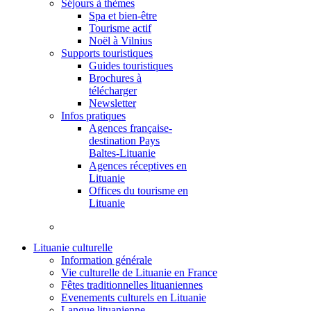
Séjours à thèmes
Spa et bien-être
Tourisme actif
Noël à Vilnius
Supports touristiques
Guides touristiques
Brochures à
télécharger
Newsletter
Infos pratiques
Agences française-
destination Pays
Baltes-Lituanie
Agences réceptives en
Lituanie
Offices du tourisme en
Lituanie
Lituanie culturelle
Information générale
Vie culturelle de Lituanie en France
Fêtes traditionnelles lituaniennes
Evenements culturels en Lituanie
Langue lituanienne