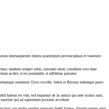
sis intersaepientes itinera praetenturis provincialium et viatorum
ur; studium semper adsit, cunctatio absit; consilium vero dare
acriter, si res postulabit, et adhibitae pareatur.
lebritateque nominum Tyros excellit, Sidon et Berytus isdemque pares
hil habeat res vitii; sed loquimur de iis amicis qui ante oculos sunt,
 maxime qui ad sapientiam proxime accedunt.
uidem huic uni studio penitus umquam dediti fuimus. Etenim omnes artes,