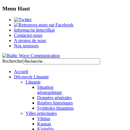
Menu Haut
Informacija lietuviškai
Contactez-nous
A propos de nous
Nos sponsors
Rechercher
Accueil
Découvrir Lituanie
Lituanie
Situation
géographique
Données générales
Repères historiques
Symboles lituaniens
Villes principales
Vilnius
Kaunas
Klaïpéda