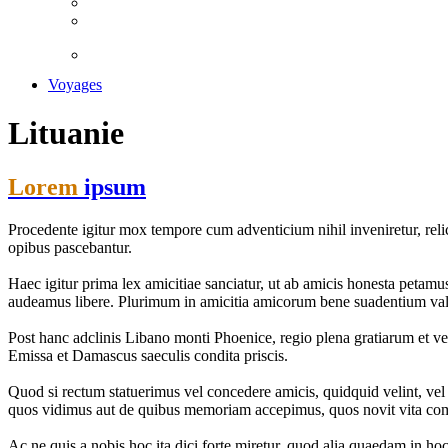
Voyages
Lituanie
Lorem
ipsum
Procedente igitur mox tempore cum adventicium nihil inveniretur, reli
opibus pascebantur.
Haec igitur prima lex amicitiae sanciatur, ut ab amicis honesta peta
audeamus libere. Plurimum in amicitia amicorum bene suadentium valeat
Post hanc adclinis Libano monti Phoenice, regio plena gratiarum et ve
Emissa et Damascus saeculis condita priscis.
Quod si rectum statuerimus vel concedere amicis, quidquid velint, vel i
quos vidimus aut de quibus memoriam accepimus, quos novit vita c
Ac ne quis a nobis hoc ita dici forte miretur, quod alia quaedam in ho