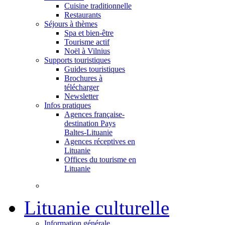
Cuisine traditionnelle
Restaurants
Séjours à thèmes
Spa et bien-être
Tourisme actif
Noël à Vilnius
Supports touristiques
Guides touristiques
Brochures à
télécharger
Newsletter
Infos pratiques
Agences française-
destination Pays
Baltes-Lituanie
Agences réceptives en
Lituanie
Offices du tourisme en
Lituanie
Lituanie culturelle
Information générale