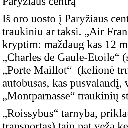
Paryžiaus centrą
Iš oro uosto į Paryžiaus ce
traukiniu ar taksi. „Air Fr
kryptim: maždaug kas 12 mi
„Charles de Gaule-Etoile“ (s
„Porte Maillot“ (kelionė tr
autobusas, kas pusvalandį, 
„Montparnasse“ traukinių st
„Roissybus“ tarnyba, prikla
transportas) taip pat veža ke