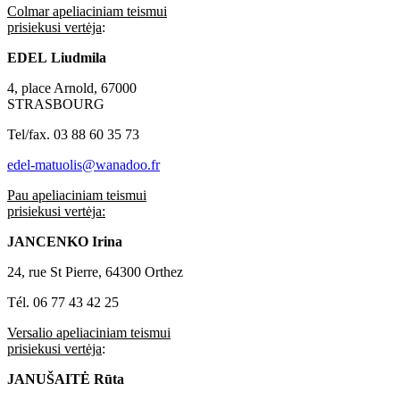
Colmar apeliaciniam teismui
prisiekusi vertėja
:
EDEL
Liudmila
4, place Arnold, 67000
STRASBOURG
Tel/fax. 03 88 60 35 73
edel-matuolis@wanadoo.fr
Pau apeliaciniam teismui
prisiekusi vertėja:
JANCENKO
Irina
24, rue St Pierre, 64300 Orthez
Tél. 06 77 43 42 25
Versalio apeliaciniam teismui
prisiekusi vertėja
:
JANUŠAITĖ
Rūta