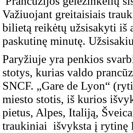
Prancūzijos geležinkelių sis
Važiuojant greitaisiais trauk
bilietą reikėtų užsisakyti iš
paskutinę minutę. Užsisakiu
Paryžiuje yra penkios svarbi
stotys, kurias valdo prancūz
SNCF. „Gare de Lyon“ (ryti
miesto stotis, iš kurios išvy
pietus, Alpes, Italiją, Šveica
traukiniai išvyksta į rytinę 