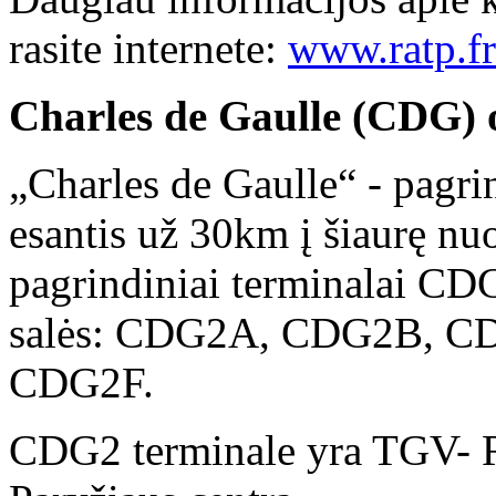
rasite internete:
www.ratp.fr
Charles de Gaulle (CDG) 
„Charles de Gaulle“ - pagri
esantis už 30km į šiaurę nu
pagrindiniai terminalai CD
salės: CDG2A, CDG2B, 
CDG2F.
CDG2 terminale yra TGV- RE