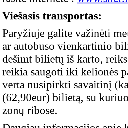
Viešasis transportas:
Paryžiuje galite važinėti me
ar autobuso vienkartinio bil
dešimt bilietų iš karto, reik
reikia saugoti iki kelionės 
verta nusipirkti savaitinį (
(62,90eur) bilietą, su kuriu
zonų ribose.
Daugiau informacijos apie k