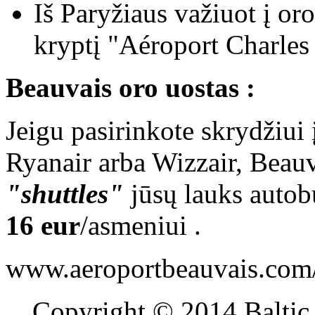
Iš Paryžiaus važiuot į or
kryptį "Aéroport Charles
Beauvais oro uostas :
Jeigu pasirinkote skrydžiui į
Ryanair arba Wizzair, Beau
"shuttles"
jūsų lauks autob
16 eur
/asmeniui .
www.aeroportbeauvais.com
blue
Copyright © 2014 Balti
film