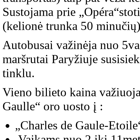
Sustojama prie „Opéra“stot
(kelionė trunka 50 minučių)
Autobusai važinėja nuo 5va
maršrutai Paryžiuje susisie
tinklu.
Vieno bilieto kaina važiuoj
Gaulle“ oro uosto į :
„Charles de Gaule-Etoile
Vaikams nuo 2 iki 11me