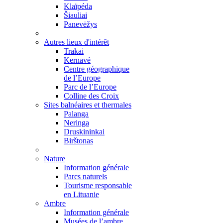
Klaïpéda
Šiauliai
Panevėžys
Autres lieux d'intérêt
Trakai
Kernavé
Centre géographique
de l’Europe
Parc de l’Europe
Colline des Croix
Sites balnéaires et thermales
Palanga
Neringa
Druskininkai
Birštonas
Nature
Information générale
Parcs naturels
Tourisme responsable
en Lituanie
Ambre
Information générale
Musées de l’ambre