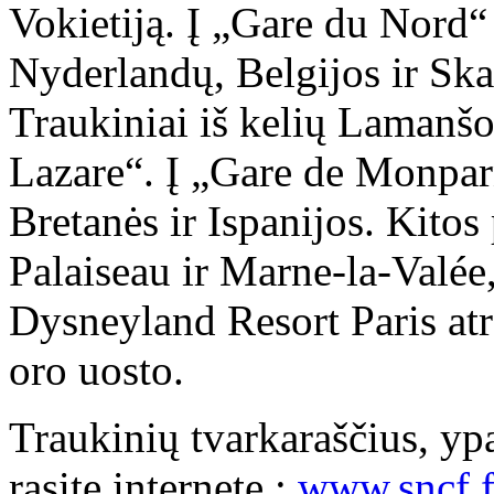
Vokietiją. Į „Gare du Nord“ 
Nyderlandų, Belgijos ir Ska
Traukiniai iš kelių Lamanšo
Lazare“. Į „Gare de Monparn
Bretanės ir Ispanijos. Kitos
Palaiseau ir Marne-la-Valée,
Dysneyland Resort Paris at
oro uosto.
Traukinių tvarkaraščius, yp
rasite internete :
www.sncf.f