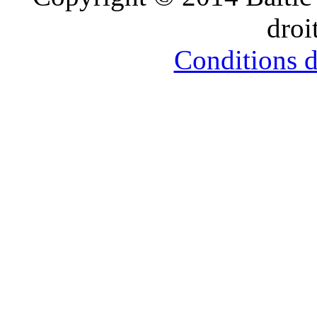
सौतेली
droi
मां
को
पटाकर
Conditions d’
खूब
चोदा
और
मजे
लिए
Xnxxx
Com
فيديو
جنسي
Xnxx
عربي