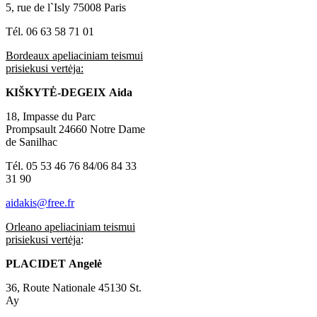
5, rue de l`Isly 75008 Paris
Tél. 06 63 58 71 01
Bordeaux apeliaciniam teismui
prisiekusi vertėja:
KIŠKYTĖ-DEGEIX
Aida
18, Impasse du Parc
Prompsault 24660 Notre Dame
de Sanilhac
Tél. 05 53 46 76 84/06 84 33
31 90
aidakis@free.fr
Orleano apeliaciniam teismui
prisiekusi vertėja
:
PLACIDET
Angelė
36, Route Nationale 45130 St.
Ay